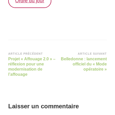
Ordre du jour
Navigation
ARTICLE PRÉCÉDENT
ARTICLE SUIVANT
Projet « Affouage 2.0 » –
Belledonne : lancement
d’article
réflexion pour une
officiel du « Mode
modernisation de
opératoire »
l’affouage
Laisser un commentaire