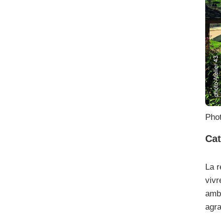
Phot
Cat
La r
vivr
ambi
agra