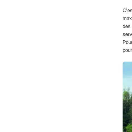
C’es
maxi
des 
serv
Pour
pour