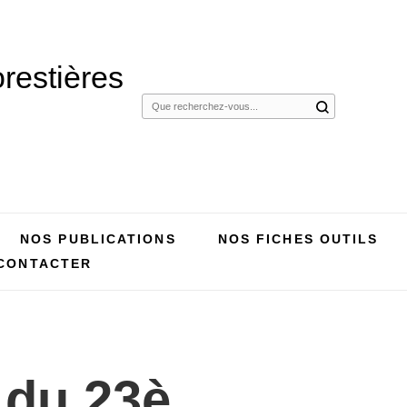
restières
Vous
recherchiez
quelque
chose ?
NOS PUBLICATIONS
NOS FICHES OUTILS
CONTACTER
 du 23è