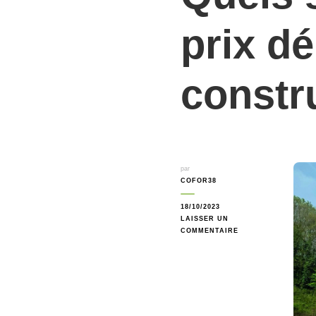
prix d
constr
par
COFOR38
18/10/2023
LAISSER UN
SUR
COMMENTAIRE
QUELS
SONT
LES
LAURÉATS
DU
23È
PRIX