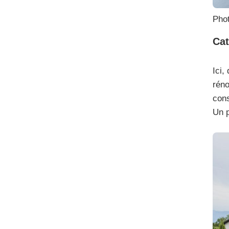
Phot
Cat
Ici,
réno
cons
Un p