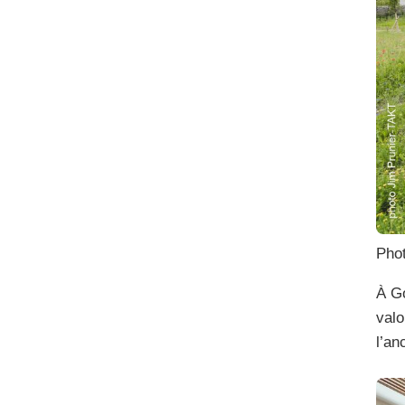
Phot
À Go
valo
l’an