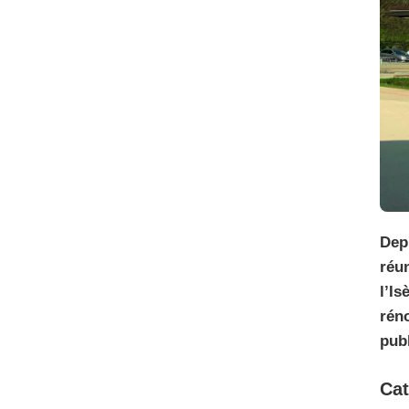
DÉPARTEMENTAL
DE
LA
CONSTRUCTION
BOIS ?
Depu
réun
l’I
rén
publ
Cat