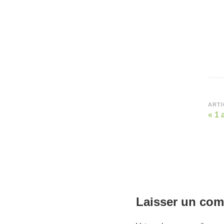
Na
ARTI
« 1 
d’a
Laisser un com