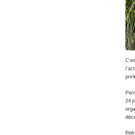
C’es
l’ac
prin
Parm
24 j
orga
déco
Retr