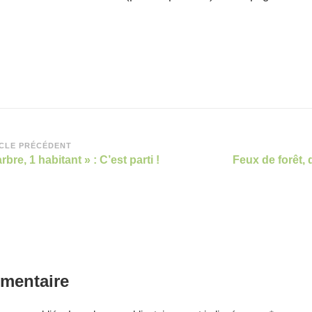
vigation
CLE PRÉCÉDENT
arbre, 1 habitant » : C’est parti !
Feux de forêt, 
rticle
mentaire