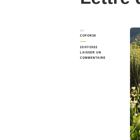
par
COFOR38
22/07/2022
LAISSER UN
SUR
COMMENTAIRE
LETTRE
D’INFO
N°22