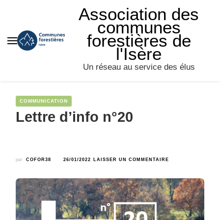
Association des
communes
forestières de
l'Isère
Un réseau au service des élus
COMMUNICATION
Lettre d’info n°20
SUR
par
COFOR38
26/01/2022
LAISSER UN COMMENTAIRE
LETTRE
D’INFO
N°20